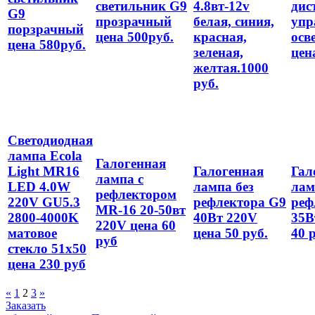
светильник G9
4.8вт-12v
дис
G9
прозрачный
белая, синия,
упр
порзрачный
цена 500руб.
красная,
осв
цена 580руб.
зеленая,
цен
желтая.1000
руб.
Светодиодная
лампа Ecola
Галогенная
Light MR16
Галогенная
Гал
лампа с
LED 4.0W
лампа без
лам
рефлектором
220V GU5.3
рефлектора G9
реф
МR-16 20-50вт
2800-4000K
40Вт 220V
35В
220V цена 60
матовое
цена 50 руб.
40 
руб
стекло 51х50
цена 230 руб
«
1
2
3
»
Заказать