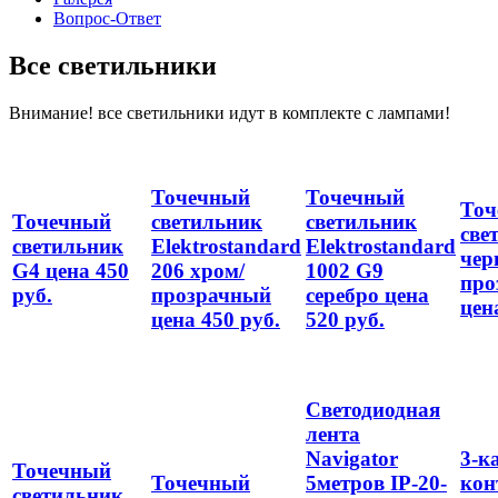
Вопрос-Ответ
Все светильники
Внимание! все светильники идут в комплекте с лампами!
Точечный
Точечный
Точ
Точечный
светильник
светильник
све
светильник
Elektrostandard
Elektrostandard
чер
G4 цена 450
206 хром/
1002 G9
про
руб.
прозрачный
серебро цена
цен
цена 450 руб.
520 руб.
Светодиодная
лента
Navigator
3-к
Точечный
Точечный
5метров IP-20-
кон
светильник